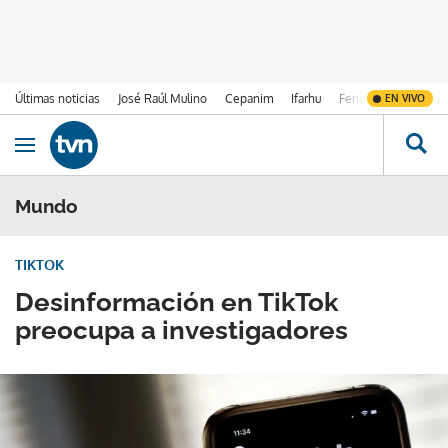
Últimas noticias
José Raúl Mulino
Cepanim
Ifarhu
Fenómeno de El Ni
EN VIVO
Ir al contenido
Obrir navegació
Mundo
TIKTOK
Desinformación en TikTok
preocupa a investigadores