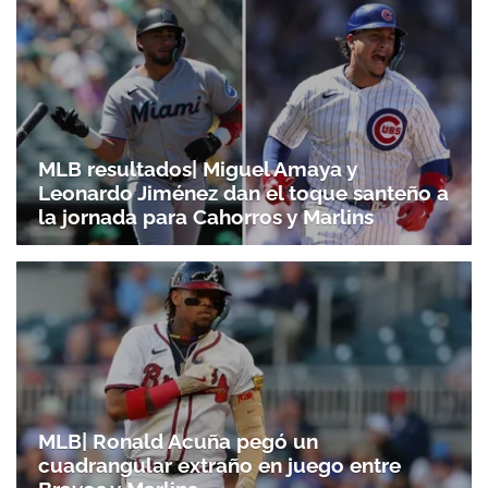
MLB resultados| Miguel Amaya y
Leonardo Jiménez dan el toque santeño a
la jornada para Cahorros y Marlins
MLB| Ronald Acuña pegó un
cuadrangular extraño en juego entre