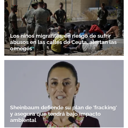
Los niños migrantes, en riesgo de sufrir
abusos en las calles de Ceuta, alertan las
oenegés
Sheinbaum defiende su plan de 'fracking'
y asegura que tendrá bajo impacto
ambiental