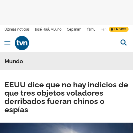
Últimas noticias
José Raúl Mulino
Cepanim
Ifarhu
Fenómeno de El Ni
EN VIVO
Ir al contenido
Obrir navegació
Mundo
EEUU dice que no hay indicios de
que tres objetos voladores
derribados fueran chinos o
espías