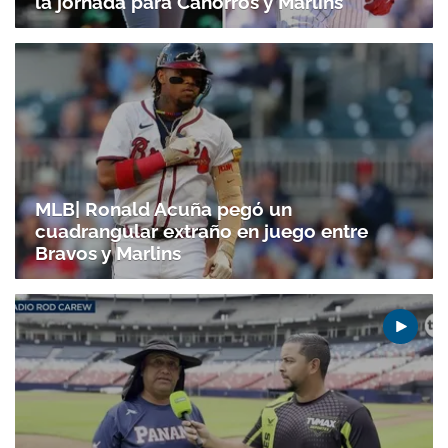
la jornada para Cahorros y Marlins
MLB| Ronald Acuña pegó un
cuadrangular extraño en juego entre
Bravos y Marlins