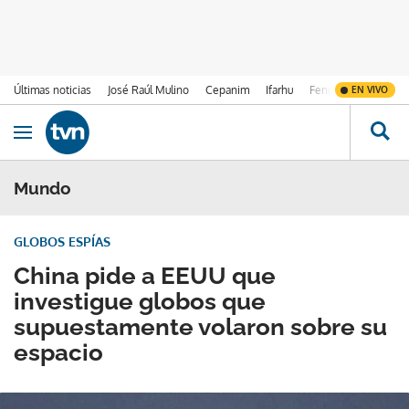
Últimas noticias
José Raúl Mulino
Cepanim
Ifarhu
Fenómeno de El Ni
EN VIVO
Ir al contenido
Obrir navegació
Mundo
GLOBOS ESPÍAS
China pide a EEUU que
investigue globos que
supuestamente volaron sobre su
espacio