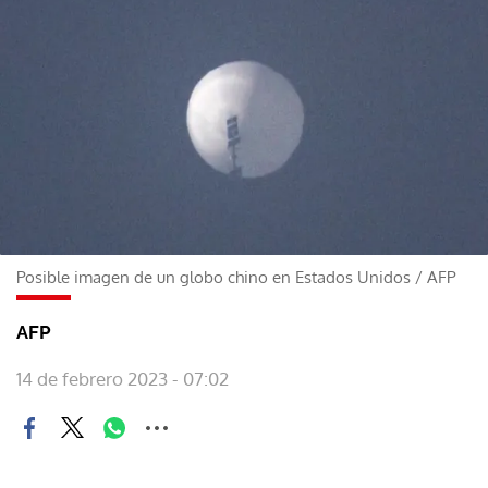
Posible imagen de un globo chino en Estados Unidos
/
AFP
AFP
14 de febrero 2023 - 07:02