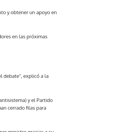
ento y obtener un apoyo en
dores en las próximas
l debate", explicó a la
antisistema) y el Partido
han cerrado filas para
er ministro gracias a su