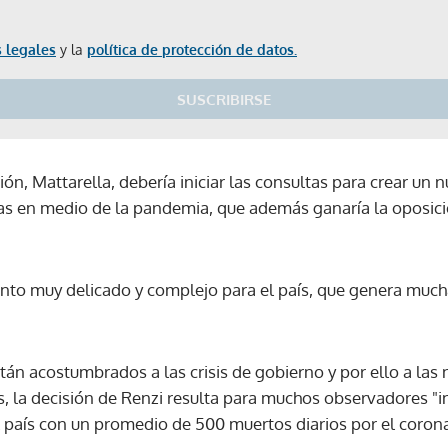
 legales
y la
política de protección de datos.
SUSCRIBIRSE
ón, Mattarella, debería iniciar las consultas para crear un n
as en medio de la pandemia, que además ganaría la oposici
nto muy delicado y complejo para el país, que genera much
stán acostumbrados a las crisis de gobierno y por ello a las
s, la decisión de Renzi resulta para muchos observadores "i
país con un promedio de 500 muertos diarios por el corona
Gracias por suscribirte a nuestro boletín.