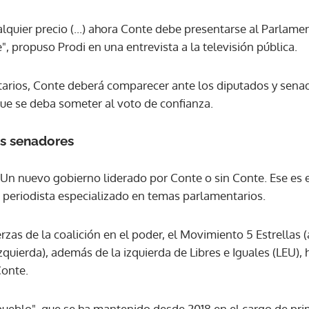
alquier precio (...) ahora Conte debe presentarse al Parlam
", propuso Prodi en una entrevista a la televisión pública.
arios, Conte deberá comparecer ante los diputados y sena
que se deba someter al voto de confianza.
s senadores
. Un nuevo gobierno liderado por Conte o sin Conte. Ese es e
 periodista especializado en temas parlamentarios.
rzas de la coalición en el poder, el Movimiento 5 Estrellas (
quierda), además de la izquierda de Libres e Iguales (LEU), 
Conte.
ueblo", que se ha mantenido desde 2018 en el cargo de prim