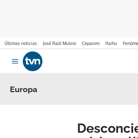
Últimas noticias
José Raúl Mulino
Cepanim
Ifarhu
Fenóme
Ir al contenido
Obrir navegació
Europa
Desconcier