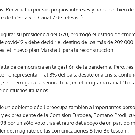
os, Renzi actúa por sus propios intereses y no por el bien de
re della Sera y el Canal 7 de televisión.
ACEPTAR
ugurar su presidencia del G20, prorrogó el estado de emerg
 de covid-19 y debe decidir el destino de los más de 209.000
ea, el 'nuevo plan Marshall' para la reconstrucción.
 falta de democracia en la gestión de la pandemia. Pero, ¿e
 no representa ni al 3% del país, desate una crisis, confund
 se interrogaba la señora Licia, en el programa radial "Tutta 
 de muchos italianos.
a de un gobierno débil preocupa también a importantes perso
ro y ex presidente de la Comisión Europea, Romano Prodi, c
98 por un sólo voto tras el retiro del apoyo de un partido m
oder del magnate de las comunicaciones Silvio Berlusconi.