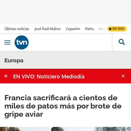
Últimas noticias
José Raúl Mulino
Cepanim
Ifarhu
Fenómeno de El Ni
EN VIVO
Ir al contenido
Obrir navegació
Europa
EN VIVO: Noticiero Mediodía
Francia sacrificará a cientos de
miles de patos más por brote de
gripe aviar