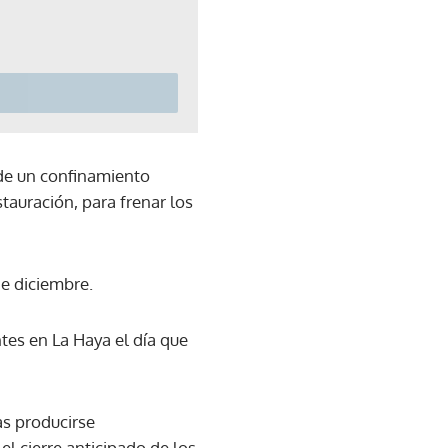
 de un confinamiento
stauración, para frenar los
de diciembre.
tes en La Haya el día que
as producirse
l cierre anticipado de los