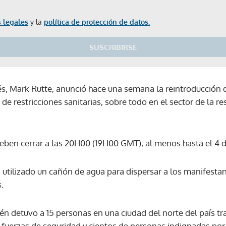
 legales
y la
política de protección de datos.
SUSCRIBIRSE
és, Mark Rutte, anunció hace una semana la reintroducción
 de restricciones sanitarias, sobre todo en el sector de la re
deben cerrar a las 20H00 (19H00 GMT), al menos hasta el 4 
 utilizado un cañón de agua para dispersar a los manifestan
.
ién detuvo a 15 personas en una ciudad del norte del país tr
Gracias por suscribirte a nuestro boletín.
fuerzas de seguridad y cientos de personas indignadas por e