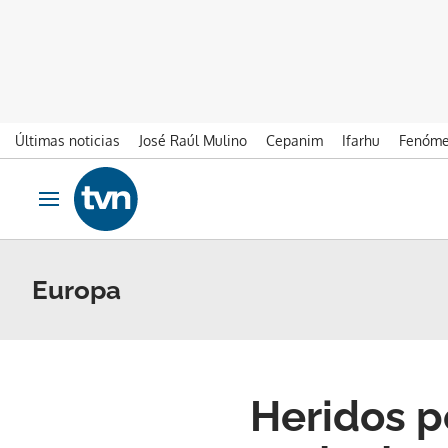
Últimas noticias
José Raúl Mulino
Cepanim
Ifarhu
Fenóme
Ir al contenido
Obrir navegació
Europa
Heridos po