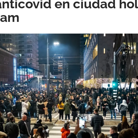
anticovid en ciudad h
dam