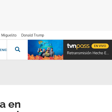
n Miguelito
Donald Trump
EN VIVO
ENIDOS ESPECIALES
NOVELAS
PROGRAMAS
GENTE TVN
PROG
Retransmisión Hecho En Panamá
ía en