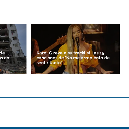
 de
Karol G revela su tracklist, las 15
os en
canciones de 'No me arrepiento de
sentir tanto'