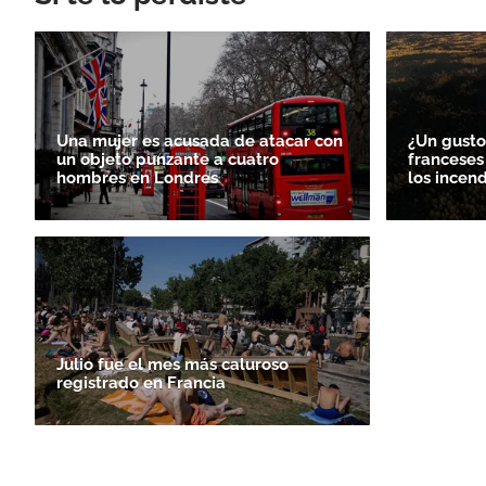
Una mujer es acusada de atacar con
¿Un gusto
un objeto punzante a cuatro
franceses
hombres en Londres
los incen
Julio fue el mes más caluroso
registrado en Francia