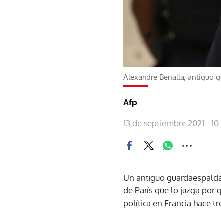
Alexandre Benalla, antiguo 
Afp
13 de septiembre 2021 - 10
Un antiguo guardaespalda
de París que lo juzga por
política en Francia hace tr