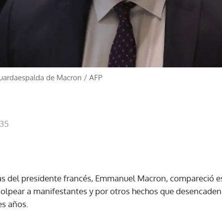
guardaespalda de Macron
/
AFP
:35
s del presidente francés, Emmanuel Macron, compareció est
 golpear a manifestantes y por otros hechos que desencade
es años.