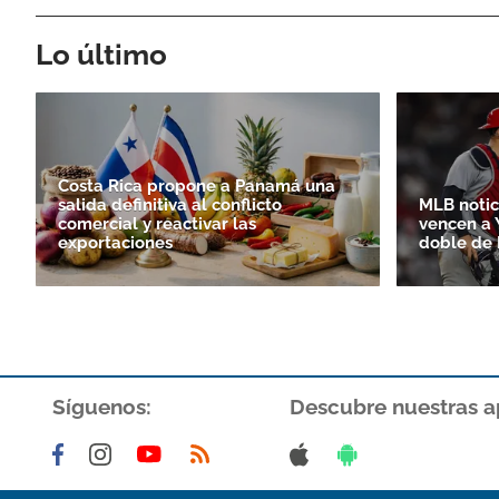
Lo último
Costa Rica propone a Panamá una
salida definitiva al conflicto
MLB notic
comercial y reactivar las
vencen a 
exportaciones
doble de 
Síguenos:
Descubre nuestras a