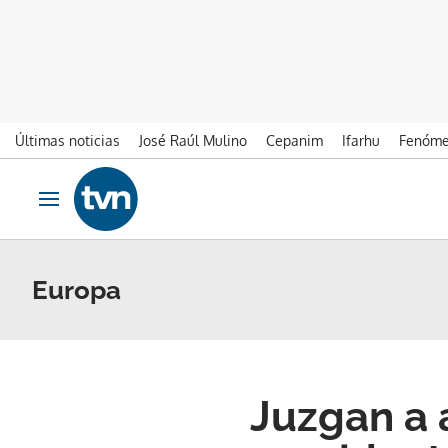
Últimas noticias
José Raúl Mulino
Cepanim
Ifarhu
Fenóme
Ir al contenido
Obrir navegació
Europa
Juzgan a 