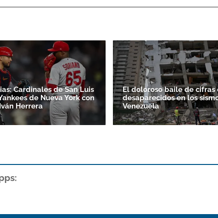
ias: Cardinales de San Luis
El doloroso baile de cifras
Yankees de Nueva York con
desaparecidos en los sism
Iván Herrera
Venezuela
pps: