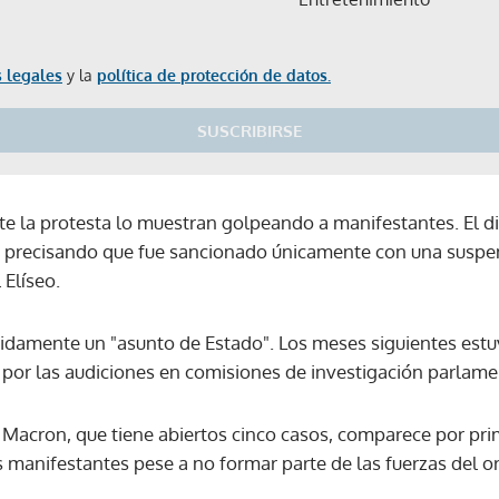
 legales
y la
política de protección de datos.
SUSCRIBIRSE
 la protesta lo muestran golpeando a manifestantes. El di
, precisando que fue sancionado únicamente con una suspen
 Elíseo.
pidamente un "asunto de Estado". Los meses siguientes est
 por las audiciones en comisiones de investigación parlame
 Macron, que tiene abiertos cinco casos, comparece por pri
s manifestantes pese a no formar parte de las fuerzas del o
Gracias por suscribirte a nuestro boletín.