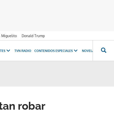
n Miguelito
Donald Trump
TES
TVN RADIO
CONTENIDOS ESPECIALES
NOVELAS
PROGRAM
tan robar