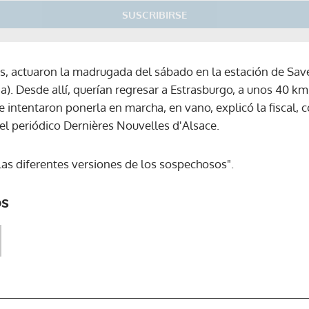
SUSCRIBIRSE
ños, actuaron la madrugada del sábado en la estación de Sa
ia). Desde allí, querían regresar a Estrasburgo, a unos 40 km
e intentaron ponerla en marcha, en vano, explicó la fiscal,
el periódico Dernières Nouvelles d'Alsace.
 las diferentes versiones de los sospechosos".
os
Gracias por suscribirte a nuestro boletín.