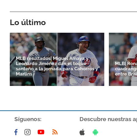
Lo último
MLB resultados| Miguel Amaya y
Leonardo Jiménez dan el toque
MLB| Ron
santeño a la jornada para Cahorros y
cuadrangu
Marlins
entre Bra
Síguenos:
Descubre nuestras a