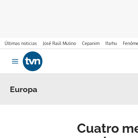
Últimas noticias
José Raúl Mulino
Cepanim
Ifarhu
Fenóme
Ir al contenido
Obrir navegació
Europa
Cuatro me