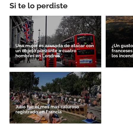
Si te lo perdiste
Una mujer es acusada de atacar con
¿Un gusto
un objeto punzante a cuatro
franceses
hombres en Londres
los incen
Julio fue el mes más caluroso
registrado en Francia