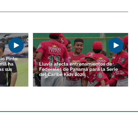
io Pinto:
amá ha
Lluvia afecta entrenamientos de
as sus
Federales de Panamá para la Serie
del Caribe Kids 2026