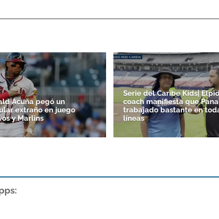
Serie del Caribe Kids| Elpid
ald Acuña pegó un
coach manifiesta que Pan
lar extraño en juego
trabajado bastante en tod
vos y Marlins
líneas
pps: