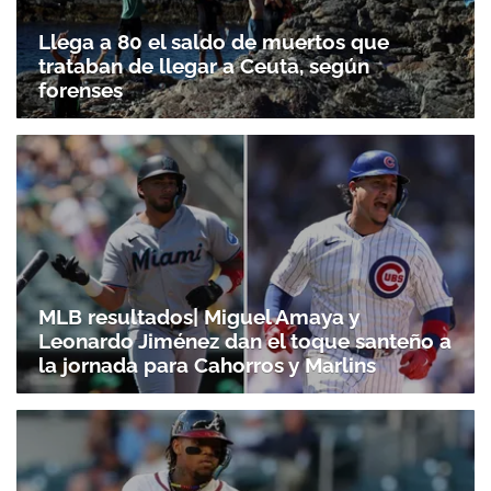
Llega a 80 el saldo de muertos que
trataban de llegar a Ceuta, según
forenses
MLB resultados| Miguel Amaya y
Leonardo Jiménez dan el toque santeño a
la jornada para Cahorros y Marlins