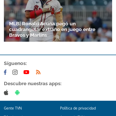
Gracias por suscribirte a nuestro boletín.
MLB| Ronald Acuña pegó un
ACEPTAR
cuadrangular extraño en juego entre
Bravos y Marlins
Síguenos:
Descubre nuestras apps:
Gente TVN
Política de privacidad