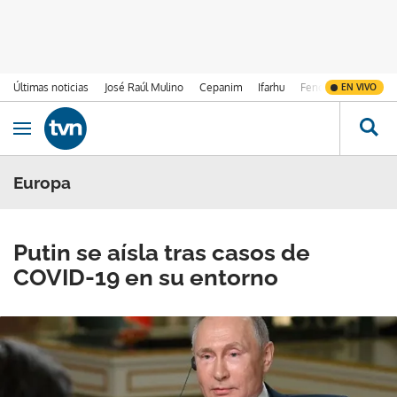
Últimas noticias
José Raúl Mulino
Cepanim
Ifarhu
Fenómeno de El Ni
EN VIVO
Ir al contenido
Obrir navegació
Europa
Putin se aísla tras casos de
COVID-19 en su entorno