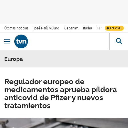
Últimas noticias
José Raúl Mulino
Cepanim
Ifarhu
Fenómeno de El Ni
EN VIVO
Ir al contenido
Obrir navegació
Europa
Regulador europeo de
medicamentos aprueba píldora
anticovid de Pfizer y nuevos
tratamientos