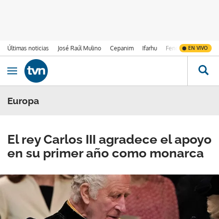
Últimas noticias
José Raúl Mulino
Cepanim
Ifarhu
Fenómeno de El Ni
EN VIVO
Ir al contenido
Obrir navegació
Europa
El rey Carlos III agradece el apoyo
en su primer año como monarca