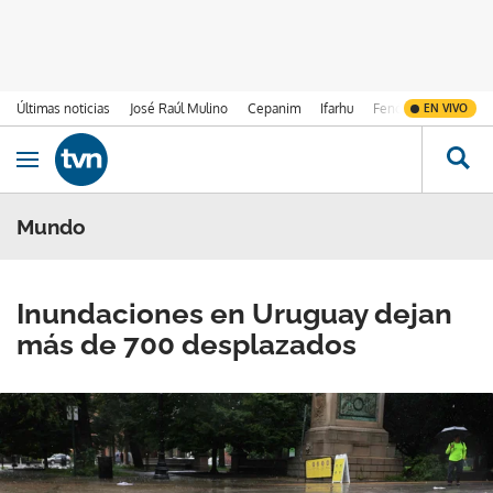
Últimas noticias
José Raúl Mulino
Cepanim
Ifarhu
Fenómeno de El Ni
EN VIVO
Ir al contenido
Obrir navegació
Mundo
Inundaciones en Uruguay dejan
más de 700 desplazados