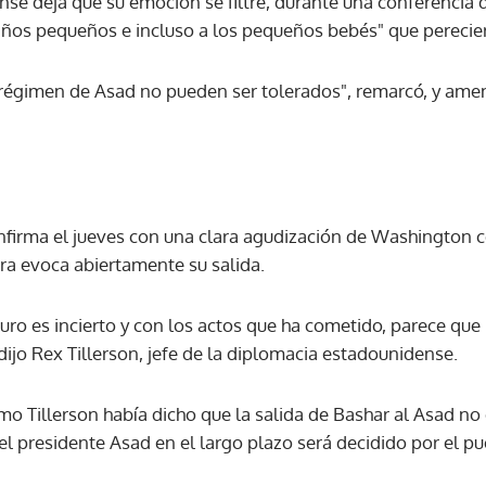
nse deja que su emoción se filtre, durante una conferencia 
iños pequeños e incluso a los pequeños bebés" que perecie
ACEPTAR
l régimen de Asad no pueden ser tolerados", remarcó, y am
firma el jueves con una clara agudización de Washington c
a evoca abiertamente su salida.
turo es incierto y con los actos que ha cometido, parece que
 dijo Rex Tillerson, jefe de la diplomacia estadounidense.
 Tillerson había dicho que la salida de Bashar al Asad no 
l presidente Asad en el largo plazo será decidido por el pueb