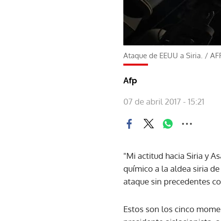
Ataque de EEUU a Siria.
/
AF
Afp
07 de abril 2017 - 15:21
"Mi actitud hacia Siria y
químico a la aldea siria d
ataque sin precedentes con
Estos son los cinco mome