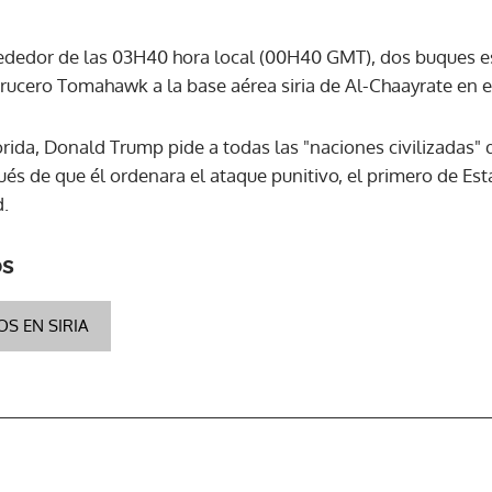
rededor de las 03H40 hora local (00H40 GMT), dos buques 
rucero Tomahawk a la base aérea siria de Al-Chaayrate en el
orida, Donald Trump pide a todas las "naciones civilizadas"
ués de que él ordenara el ataque punitivo, el primero de Es
d.
os
S EN SIRIA