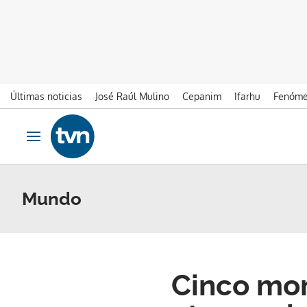
Últimas noticias
José Raúl Mulino
Cepanim
Ifarhu
Fenóme
Ir al contenido
Obrir navegació
Mundo
Cinco mom