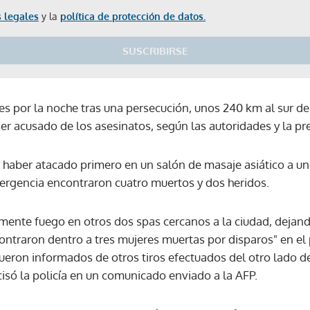
 legales
y la
política de protección de datos.
SUSCRIBIRSE
s por la noche tras una persecución, unos 240 km al sur de 
r acusado de los asesinatos, según las autoridades y la pre
 haber atacado primero en un salón de masaje asiático a u
ergencia encontraron cuatro muertos y dos heridos.
mente fuego en otros dos spas cercanos a la ciudad, dejand
contraron dentro a tres mujeres muertas por disparos" en el
s fueron informados de otros tiros efectuados del otro lado d
ecisó la policía en un comunicado enviado a la AFP.
Gracias por suscribirte a nuestro boletín.