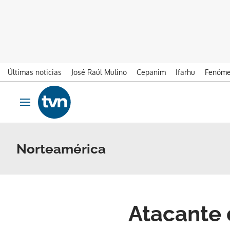
Últimas noticias
José Raúl Mulino
Cepanim
Ifarhu
Fenóme
Ir al contenido
Obrir navegació
Norteamérica
Atacante 