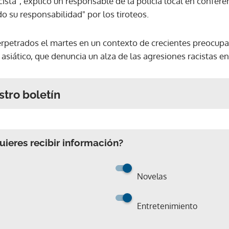
ista", explicó un responsable de la policía local en confer
o su responsabilidad" por los tiroteos.
erpetrados el martes en un contexto de crecientes preocupa
siático, que denuncia un alza de las agresiones racistas en
stro boletín
ieres recibir información?
Novelas
Entretenimiento