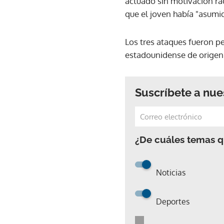
actuado sin motivación rac
que el joven había "asumid
Los tres ataques fueron p
estadounidense de origen a
Suscríbete a nue
¿De cuáles temas qu
Noticias
Deportes