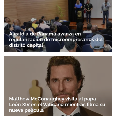
Gracias por suscribirte a nuestro boletín.
Alcaldía de Panamá avanza en
ACEPTAR
regularización de microempresarios del
distrito capital
Matthew McConaughey visita al papa
León XIV en el Vaticano mientras filma su
nueva película