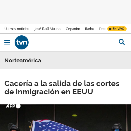
Últimas noticias
José Raúl Mulino
Cepanim
Ifarhu
Fenómeno de El Ni
EN VIVO
Ir al contenido
Obrir navegació
Norteamérica
Cacería a la salida de las cortes
de inmigración en EEUU