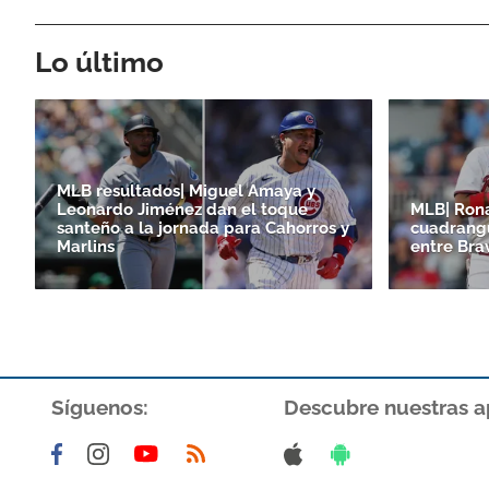
Lo último
MLB resultados| Miguel Amaya y
Leonardo Jiménez dan el toque
MLB| Ron
santeño a la jornada para Cahorros y
cuadrangu
Marlins
entre Bra
Síguenos:
Descubre nuestras a