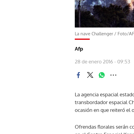
La nave Challenger
/
Foto/A
Afp
28 de enero 2016 - 09:53
La agencia espacial estad
transbordador espacial C
ocasión en que reiteró el o
Ofrendas florales serán c