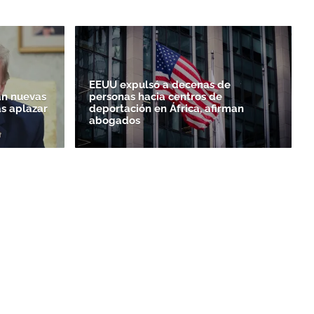
EEUU expulsó a decenas de
n nuevas
personas hacia centros de
as aplazar
deportación en África, afirman
abogados