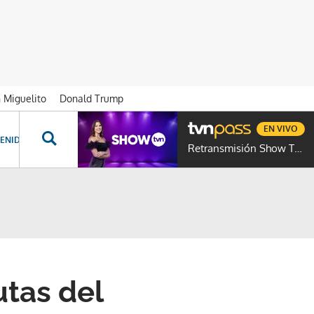
n Miguelito
Donald Trump
EN VIVO
ENIDOS ESPECIALES
NOVELAS
PROGRAMAS
GENTE TVN
PROG
Retransmisión Show TVN
tas del