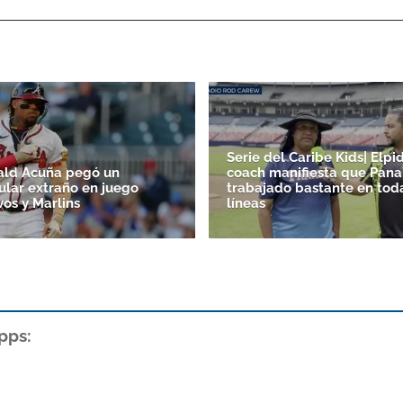
Serie del Caribe Kids| Elpid
ald Acuña pegó un
coach manifiesta que Pan
lar extraño en juego
trabajado bastante en tod
vos y Marlins
líneas
pps: