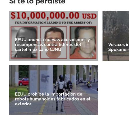
Si te lo perdiste
EEUU anuncia nuevas acusaciones y
recompensas contra líderes del
Voraces i
cártel mexicano CJNG
Spokane, 
EEUU prohíbe la importación de
robots humanoides fabricados en el
exterior