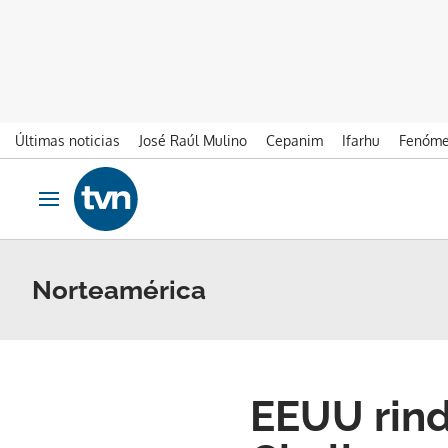
Últimas noticias
José Raúl Mulino
Cepanim
Ifarhu
Fenóme
Ir al contenido
Obrir navegació
Norteamérica
EEUU rind