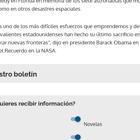
nedy en Florida en memoria de los siete astronautas que mu
como en otros desastres espaciales.
es uno de los más difíciles esfuerzos que emprendemos y des
 valientes estadounidenses han hecho su último sacrificio 
lorar nuevas fronteras", dijo en presidente Barack Obama e
l Recuerdo en la NASA.
stro boletín
ieres recibir información?
Novelas