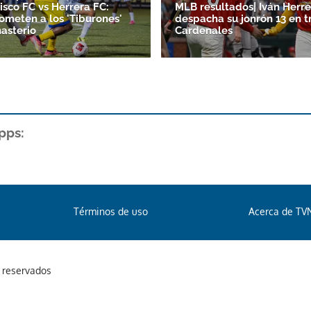
isco FC vs Herrera FC:
MLB resultados| Iván Herre
someten a los 'Tiburones'
despacha su jonrón 13 en t
asterio
Cardenales
pps:
Términos de uso
Acerca de TV
s reservados