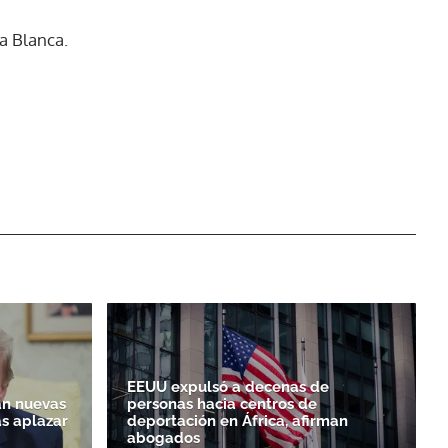
sa Blanca.
EEUU expulsó a decenas de
n nuevas
personas hacia centros de
as aplazar
deportación en África, afirman
abogados