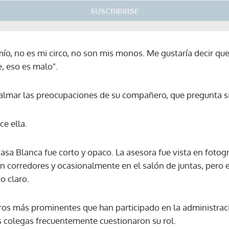
SUSCRIBIRSE
 mío, no es mi circo, no son mis monos. Me gustaría decir q
, eso es malo".
almar las preocupaciones de su compañero, que pregunta si 
ce ella.
Casa Blanca fue corto y opaco. La asesora fue vista en fotogr
n corredores y ocasionalmente en el salón de juntas, pero e
o claro.
ros más prominentes que han participado en la administra
us colegas frecuentemente cuestionaron su rol.
Gracias por suscribirte a nuestro boletín.