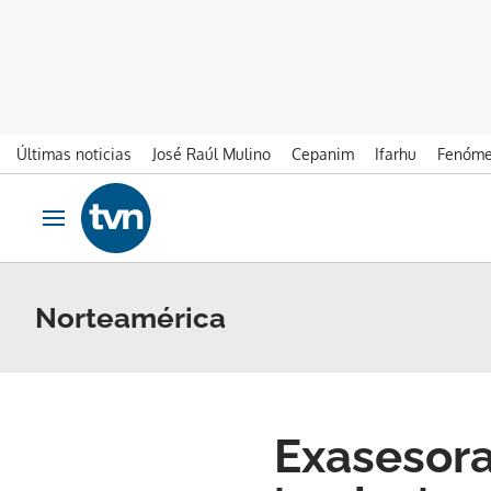
Últimas noticias
José Raúl Mulino
Cepanim
Ifarhu
Fenóme
Ir al contenido
Obrir navegació
Norteamérica
Exasesora