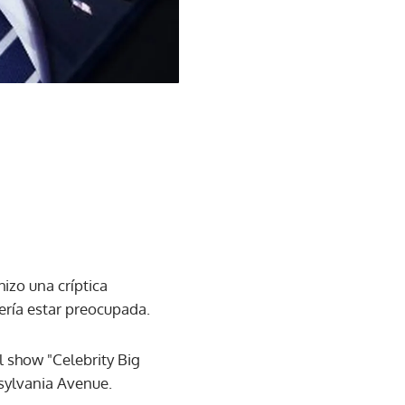
 hizo una críptica
ería estar preocupada.
l show "Celebrity Big
nsylvania Avenue.