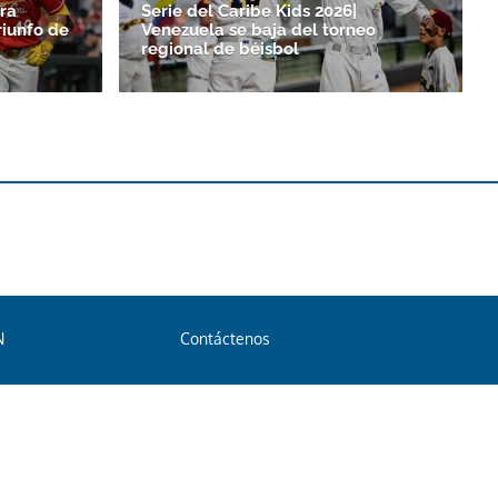
ra
Serie del Caribe Kids 2026|
riunfo de
Venezuela se baja del torneo
regional de béisbol
N
Contáctenos