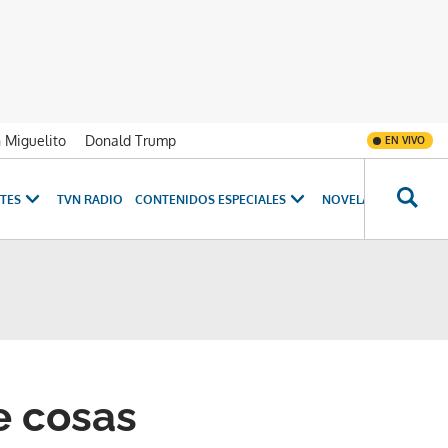
n Miguelito
Donald Trump
EN VIVO
TES
TVN RADIO
CONTENIDOS ESPECIALES
NOVELAS
PROGRAM
e cosas