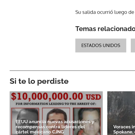
Su salida ocurrió luego de
Temas relacionad
ESTADOS UNIDOS
Si te lo perdiste
EEUU anuncia nuevas acusaciones y
recompensas contra líderes del
Voraces i
cártel mexicano CJNG
Spokane, 