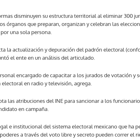
rmas disminuyen su estructura territorial al eliminar 300 jun
ACEPTAR
los órganos que preparan, organizan y celebran las eleccio
 por una sola persona.
ta la actualización y depuración del padrón electoral (con
ntó el ente en un análisis del articulado.
sonal encargado de capacitar a los jurados de votación y se
lectoral en radio y televisión, agrega.
ta las atribuciones del INE para sancionar a los funcionari
andidato en campaña.
egal e institucional del sistema electoral mexicano que ha 
 poderes a través del voto libre y secreto pueden correr el r