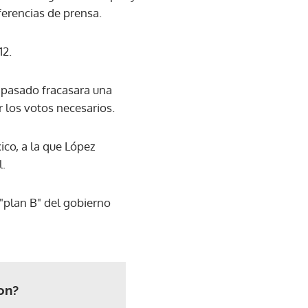
ferencias de prensa.
12.
e pasado fracasara una
r los votos necesarios.
ico, a la que López
l.
"plan B" del gobierno
on?