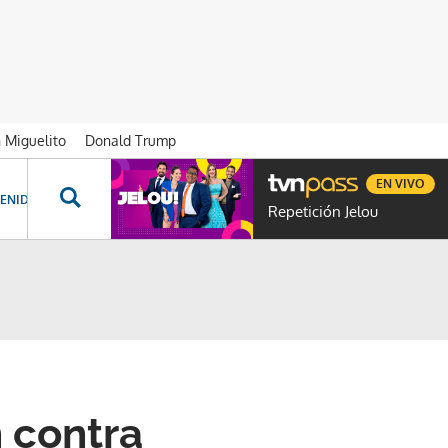
n Miguelito
Donald Trump
EN VIVO
ENIDOS ESPECIALES
NOVELAS
PROGRAMAS
GENTE TVN
PROG
Repetición Jelou
 contra