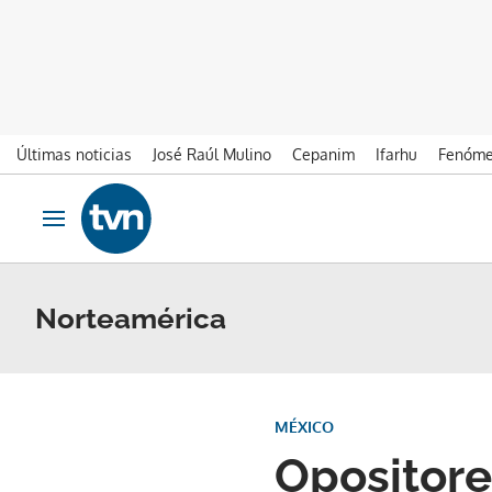
Últimas noticias
José Raúl Mulino
Cepanim
Ifarhu
Fenóme
Ir al contenido
Obrir navegació
Norteamérica
MÉXICO
Opositore