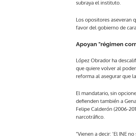
subraya el instituto.
Los opositores aseveran qu
favor del gobierno de car
Apoyan "régimen cor
López Obrador ha descalif
que quiere volver al pode
reforma al asegurar que l
El mandatario, sin opcione
defienden también a Genar
Felipe Calderón (2006-201
narcotráfico.
"Vienen a decir: 'El INE no