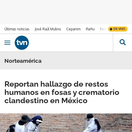
Últimas noticias
José Raúl Mulino
Cepanim
Ifarhu
Fenómeno de El Ni
EN VIVO
Ir al contenido
Obrir navegació
Norteamérica
Reportan hallazgo de restos
humanos en fosas y crematorio
clandestino en México