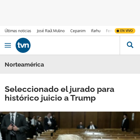
Últimas noticias
José Raúl Mulino
Cepanim
Ifarhu
Fenómeno de El Ni
EN VIVO
Ir al contenido
Obrir navegació
Norteamérica
Seleccionado el jurado para
histórico juicio a Trump