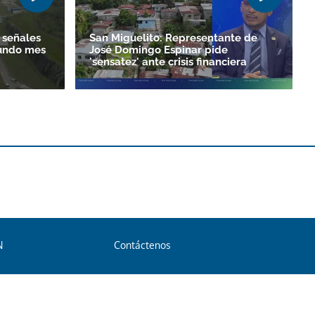
 señales
San Miguelito: Representante de
gundo mes
José Domingo Espinar pide
'sensatez' ante crisis financiera
N
Contáctenos