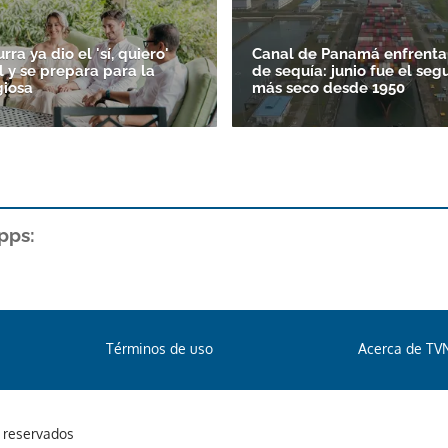
ra ya dio el 'sí, quiero'
Canal de Panamá enfrenta
il y se prepara para la
de sequía: junio fue el se
giosa
más seco desde 1950
pps:
Términos de uso
Acerca de TV
s reservados