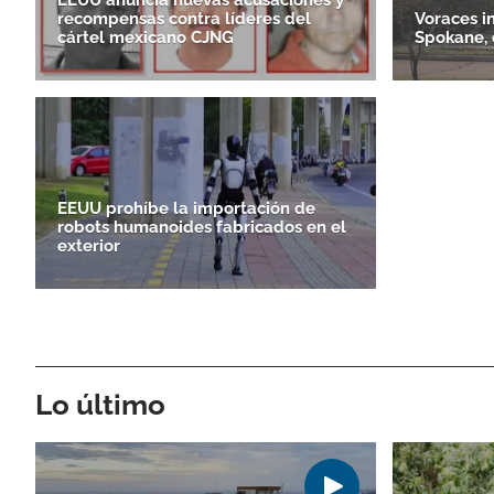
recompensas contra líderes del
Voraces i
cártel mexicano CJNG
Spokane, 
EEUU prohíbe la importación de
robots humanoides fabricados en el
exterior
Lo último