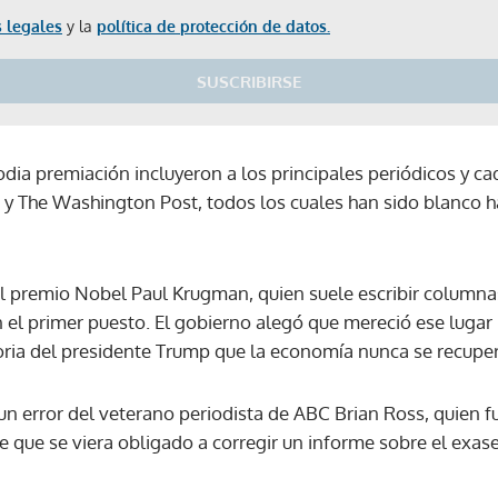
 legales
y la
política de protección de datos.
SUSCRIBIRSE
odia premiación incluyeron a los principales periódicos y c
 The Washington Post, todos los cuales han sido blanco hab
 premio Nobel Paul Krugman, quien suele escribir columna
l primer puesto. El gobierno alegó que mereció ese lugar po
toria del presidente Trump que la economía nunca se recuper
 un error del veterano periodista de ABC Brian Ross, quien 
 que se viera obligado a corregir un informe sobre el exa
Gracias por suscribirte a nuestro boletín.