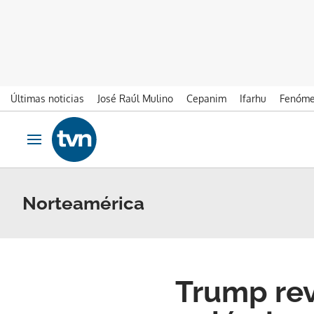
Últimas noticias
José Raúl Mulino
Cepanim
Ifarhu
Fenóme
Ir al contenido
Obrir navegació
Norteamérica
Trump rev