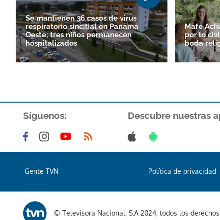
Se mantienen 36 casos de virus
respiratorio sincitial en Panamá
Mafe Achur
Oeste; tres niños permanecen
por lo civ
hospitalizados
boda reli
Síguenos:
Descubre nuestras a
Gente TVN
Política de privacidad
© Televisora Nacional, S.A 2024, todos los derecho