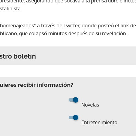
 presidente, asegurando que socava a la prensa libre e incl
stalinista.
homenajeados" a través de Twitter, donde posteó el link de 
ublicano, que colapsó minutos después de su revelación.
stro boletín
ieres recibir información?
Novelas
Entretenimiento