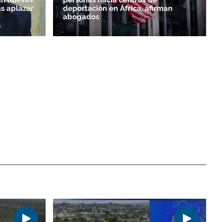
as aplazar
deportación en África, afirman
abogados