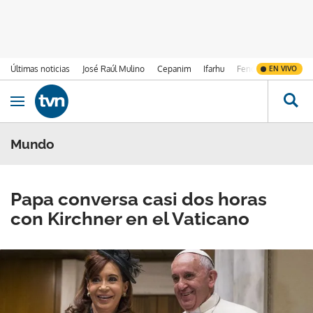
Últimas noticias
José Raúl Mulino
Cepanim
Ifarhu
Fenómeno de El Ni
EN VIVO
Ir al contenido
Obrir navegació
Mundo
Papa conversa casi dos horas
con Kirchner en el Vaticano