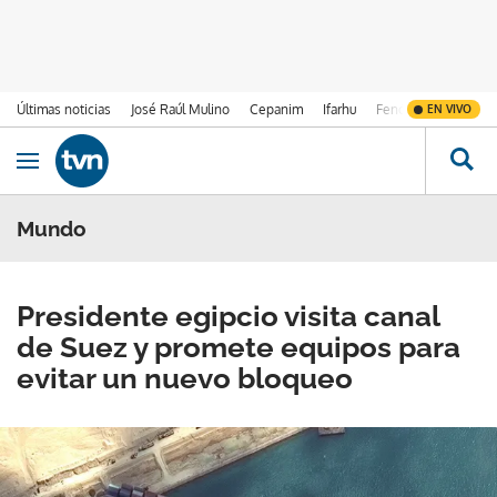
Últimas noticias
José Raúl Mulino
Cepanim
Ifarhu
Fenómeno de El Ni
EN VIVO
Ir al contenido
Obrir navegació
Mundo
Presidente egipcio visita canal
de Suez y promete equipos para
evitar un nuevo bloqueo