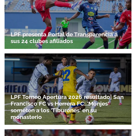
LPF presenta Portal de Transparencia a
sus 24 clubes afiliados
LPF Torneo Apertura 2026 resultado| San
Francisco FC vs Herrera FC: 'Monjes'
someten a los 'Tiburones' en su
monasterio