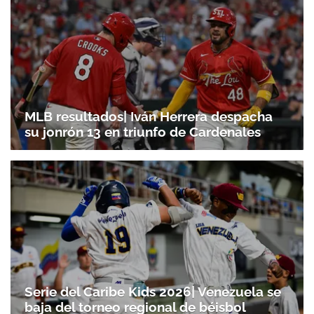
MLB resultados| Iván Herrera despacha
su jonrón 13 en triunfo de Cardenales
Gracias por suscribirte a nuestro boletín.
ACEPTAR
Serie del Caribe Kids 2026| Venezuela se
baja del torneo regional de béisbol