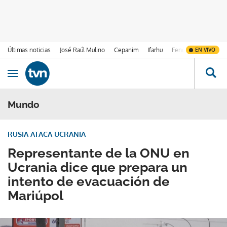
Últimas noticias
José Raúl Mulino
Cepanim
Ifarhu
Fenómeno de El Ni
EN VIVO
Ir al contenido
Obrir navegació
Mundo
RUSIA ATACA UCRANIA
Representante de la ONU en
Ucrania dice que prepara un
intento de evacuación de
Mariúpol