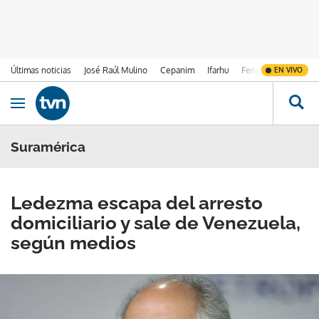
Últimas noticias
José Raúl Mulino
Cepanim
Ifarhu
Fenómeno de El Ni
EN VIVO
Ir al contenido
Obrir navegació
Suramérica
Ledezma escapa del arresto
domiciliario y sale de Venezuela,
según medios