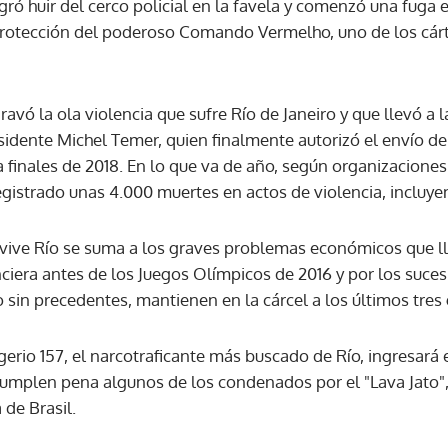
ró huir del cerco policial en la favela y comenzó una fuga e
protección del poderoso Comando Vermelho, uno de los cártel
ravó la ola violencia que sufre Río de Janeiro y que llevó a 
idente Michel Temer, quien finalmente autorizó el envío de
a finales de 2018. En lo que va de año, según organizaciones 
egistrado unas 4.000 muertes en actos de violencia, incluyen
e vive Río se suma a los graves problemas económicos que ll
ciera antes de los Juegos Olímpicos de 2016 y por los suce
o sin precedentes, mantienen en la cárcel a los últimos tre
erio 157, el narcotraficante más buscado de Río, ingresará
umplen pena algunos de los condenados por el "Lava Jato",
 de Brasil.