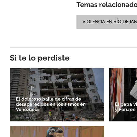
Temas relacionad
VIOLENCIA EN RÍO DE JA
Si te lo perdiste
El doloroso baile de cifras de
desaparecidos en los sismos en
El papa v
Venezuela
y Perú en