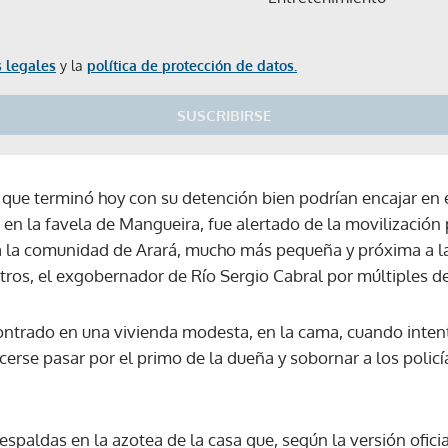
 legales
y la
política de protección de datos.
SUSCRIBIRSE
o que terminó hoy con su detención bien podrían encajar en 
n la favela de Mangueira, fue alertado de la movilización p
 la comunidad de Arará, mucho más pequeña y próxima a la
ros, el exgobernador de Río Sergio Cabral por múltiples de
contrado en una vivienda modesta, en la cama, cuando inte
cerse pasar por el primo de la dueña y sobornar a los polic
spaldas en la azotea de la casa que, según la versión ofici
Gracias por suscribirte a nuestro boletín.