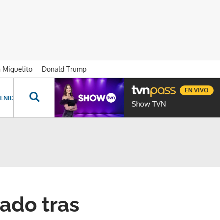
n Miguelito
Donald Trump
EN VIVO
ENIDOS ESPECIALES
NOVELAS
PROGRAMAS
GENTE TVN
PROG
Show TVN
ado tras