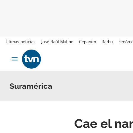
Últimas noticias
José Raúl Mulino
Cepanim
Ifarhu
Fenóme
Ir al contenido
Obrir navegació
Suramérica
Cae el na