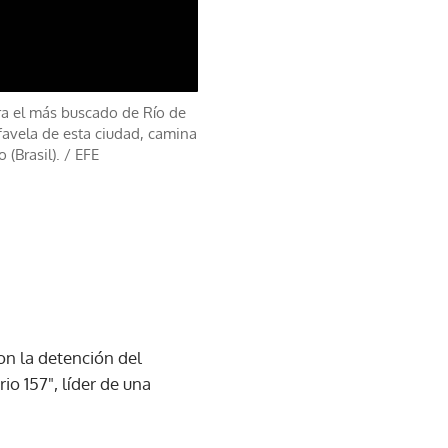
era el más buscado de Río de
favela de esta ciudad, camina
 (Brasil).
/
EFE
on la detención del
io 157", líder de una