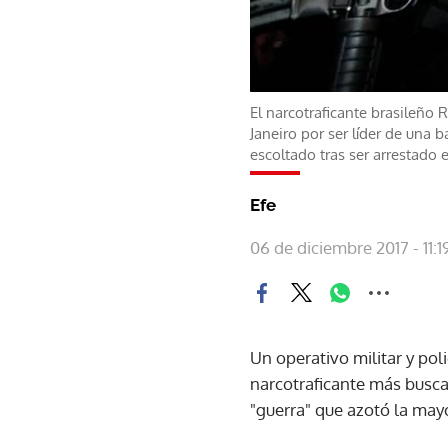
El narcotraficante brasileño
Janeiro por ser líder de una
escoltado tras ser arrestado 
Efe
06 de diciembre 2017 - 11:1
Un operativo militar y pol
narcotraficante más buscad
"guerra" que azotó la mayo