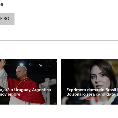
os
NEIRO
iajará a Uruguay, Argentina
Exprimera dama de Brasil 
 noviembre
Bolsonaro será candidata 