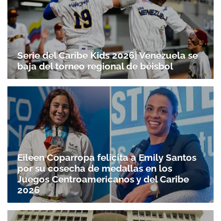
Serie del Caribe Kids 2026| Venezuela se
baja del torneo regional de béisbol
Eileen Coparropa felicita a Emily Santos
por su cosecha de medallas en los
Juegos Centroamericanos y del Caribe
2026