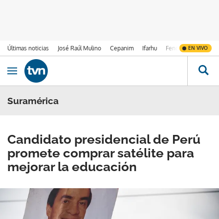
Últimas noticias
José Raúl Mulino
Cepanim
Ifarhu
Fenómeno de El Ni
EN VIVO
Ir al contenido
Obrir navegació
Suramérica
Candidato presidencial de Perú
promete comprar satélite para
mejorar la educación