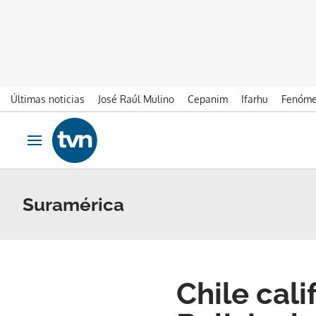
Últimas noticias
José Raúl Mulino
Cepanim
Ifarhu
Fenóme
Ir al contenido
Obrir navegació
Suramérica
Chile cal