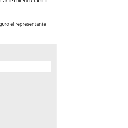
sentante chileno Claudio
guró el representante