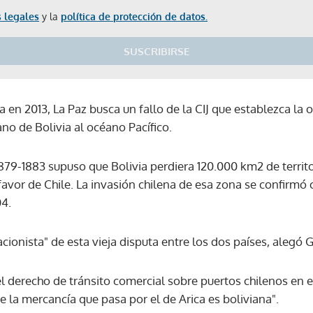
 legales
y la
política de protección de datos.
SUSCRIBIRSE
n 2013, La Paz busca un fallo de la CIJ que establezca la o
no de Bolivia al océano Pacífico.
1879-1883 supuso que Bolivia perdiera 120.000 km2 de territ
 favor de Chile. La invasión chilena de esa zona se confirmó
04.
lacionista" de esta vieja disputa entre los dos países, alegó
el derecho de tránsito comercial sobre puertos chilenos en el
 la mercancía que pasa por el de Arica es boliviana".
Gracias por suscribirte a nuestro boletín.