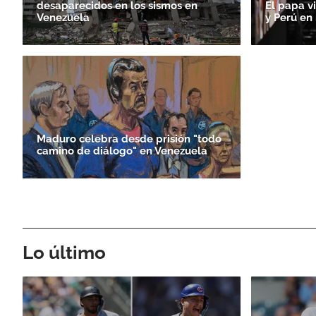
desaparecidos en los sismos en
El papa v
Venezuela
y Perú en
Maduro celebra desde prisión "todo
camino de diálogo" en Venezuela
Lo último