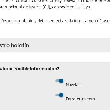
 "líneas territoriales" entre Chile y Bolivia, afirmó el repre
ternacional de Justicia (CIJ), con sede en La Haya.
a "es insustentable y debe ser rechazada íntegramente", ase
stro boletín
ieres recibir información?
Novelas
Entretenimiento