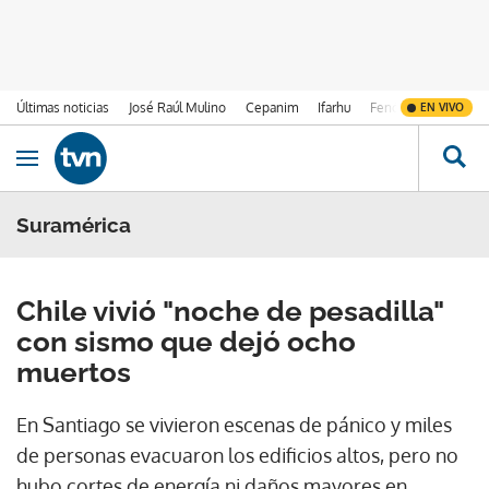
Últimas noticias
José Raúl Mulino
Cepanim
Ifarhu
Fenómeno de El Ni
EN VIVO
Ir al contenido
Obrir navegació
Suramérica
Chile vivió "noche de pesadilla"
con sismo que dejó ocho
muertos
En Santiago se vivieron escenas de pánico y miles
de personas evacuaron los edificios altos, pero no
hubo cortes de energía ni daños mayores en