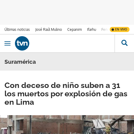
Últimas noticias
José Raúl Mulino
Cepanim
Ifarhu
Fenómeno de El Ni
EN VIVO
Ir al contenido
Obrir navegació
Suramérica
Con deceso de niño suben a 31
los muertos por explosión de gas
en Lima