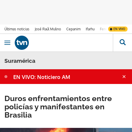
Últimas noticias
José Raúl Mulino
Cepanim
Ifarhu
Fenómeno de El Ni
EN VIVO
Ir al contenido
Obrir navegació
Suramérica
EN VIVO: Noticiero AM
Duros enfrentamientos entre
policías y manifestantes en
Brasilia