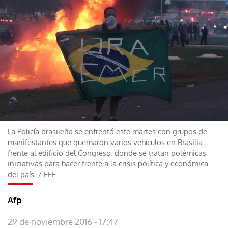
La Policía brasileña se enfrentó este martes con grupos de
manifestantes que quemaron varios vehículos en Brasilia
frente al edificio del Congreso, donde se tratan polémicas
iniciativas para hacer frente a la crisis política y económica
del país.
/
EFE
Afp
29 de noviembre 2016 - 17:47