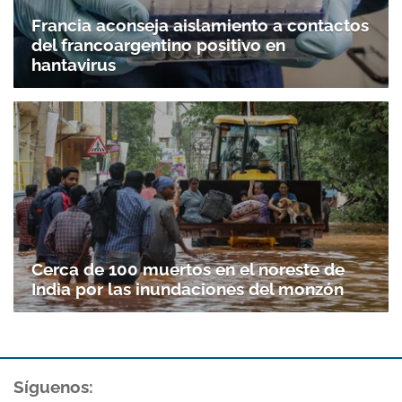
Francia aconseja aislamiento a contactos
del francoargentino positivo en
hantavirus
Cerca de 100 muertos en el noreste de
India por las inundaciones del monzón
Gracias por suscribirte a nuestro boletín.
ACEPTAR
Síguenos: