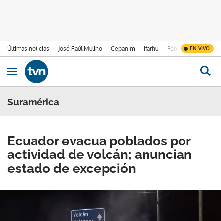
Últimas noticias
José Raúl Mulino
Cepanim
Ifarhu
Fenómeno de El Ni
EN VIVO
Ir al contenido
Obrir navegació
Suramérica
Ecuador evacua poblados por
actividad de volcán; anuncian
estado de excepción