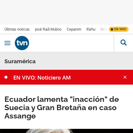
Últimas noticias
José Raúl Mulino
Cepanim
Ifarhu
Fenómeno de El Ni
EN VIVO
Ir al contenido
Obrir navegació
Suramérica
EN VIVO: Noticiero AM
Ecuador lamenta "inacción" de
Suecia y Gran Bretaña en caso
Assange