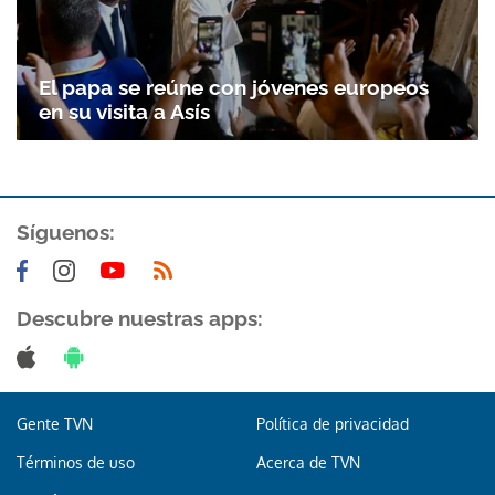
El papa se reúne con jóvenes europeos
en su visita a Asís
Síguenos:
Gracias por suscribirte a nuestro boletín.
Descubre nuestras apps:
ACEPTAR
Gente TVN
Política de privacidad
Términos de uso
Acerca de TVN