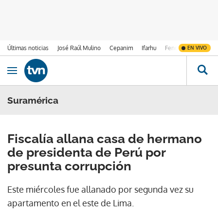
Últimas noticias
José Raúl Mulino
Cepanim
Ifarhu
Fenómeno de El Ni
EN VIVO
Ir al contenido
Obrir navegació
Suramérica
Fiscalía allana casa de hermano
de presidenta de Perú por
presunta corrupción
Este miércoles fue allanado por segunda vez su
apartamento en el este de Lima.