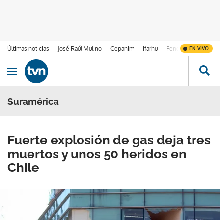
Últimas noticias
José Raúl Mulino
Cepanim
Ifarhu
Fenómeno de El Ni
EN VIVO
Ir al contenido
Obrir navegació
Suramérica
Fuerte explosión de gas deja tres
muertos y unos 50 heridos en
Chile