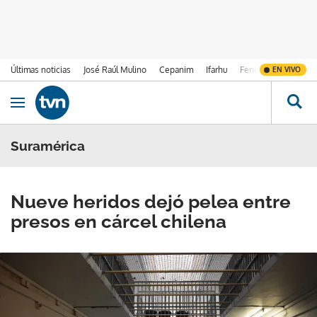
Últimas noticias
José Raúl Mulino
Cepanim
Ifarhu
Fenómeno de El Ni
EN VIVO
Ir al contenido
Obrir navegació
Suramérica
Nueve heridos dejó pelea entre
presos en cárcel chilena