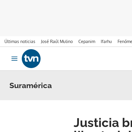
Últimas noticias
José Raúl Mulino
Cepanim
Ifarhu
Fenóme
Ir al contenido
Obrir navegació
Suramérica
Justicia 