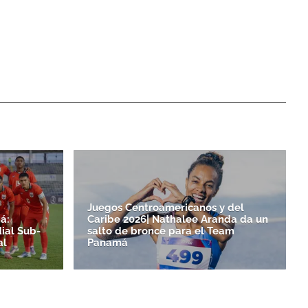
Juegos Centroamericanos y del
á:
Caribe 2026| Nathalee Aranda da un
ial Sub-
salto de bronce para el Team
al
Panamá