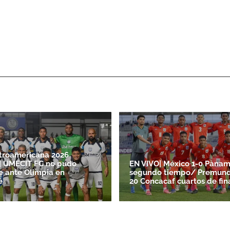
troamericana 2026
| UMECIT FC no pudo
EN VIVO| México 1-0 Panam
e ante Olimpia en
segundo tiempo/ Premund
é
20 Concacaf cuartos de fin