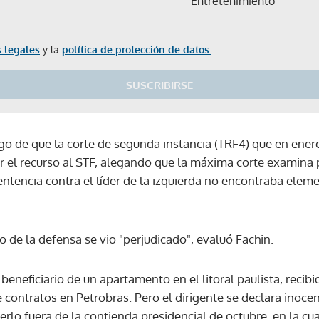
Entretenimiento
 legales
y la
política de protección de datos.
SUSCRIBIRSE
go de que la corte de segunda instancia (TRF4) que en enero
ar el recurso al STF, alegando que la máxima corte examina 
entencia contra el líder de la izquierda no encontraba eleme
o de la defensa se vio "perjudicado", evaluó Fachin.
neficiario de un apartamento en el litoral paulista, recibi
 contratos en Petrobras. Pero el dirigente se declara inoce
Gracias por suscribirte a nuestro boletín.
lo fuera de la contienda presidencial de octubre, en la cu