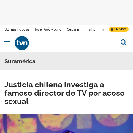
Últimas noticias
José Raúl Mulino
Cepanim
Ifarhu
Fenómeno de El Ni
EN VIVO
Ir al contenido
Obrir navegació
Suramérica
Justicia chilena investiga a
famoso director de TV por acoso
sexual