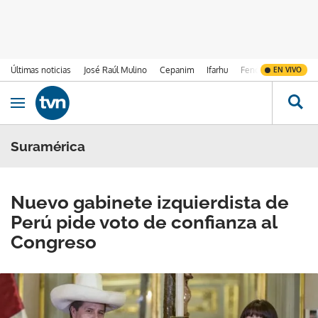
Últimas noticias
José Raúl Mulino
Cepanim
Ifarhu
Fenómeno de El Ni
EN VIVO
Ir al contenido
Obrir navegació
Suramérica
Nuevo gabinete izquierdista de
Perú pide voto de confianza al
Congreso