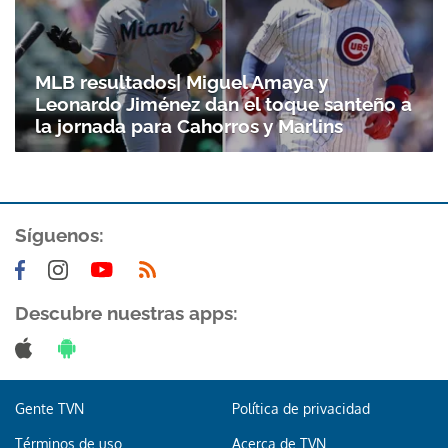
MLB resultados| Miguel Amaya y
Leonardo Jiménez dan el toque santeño a
la jornada para Cahorros y Marlins
Síguenos:
Gracias por suscribirte a nuestro boletín.
Descubre nuestras apps:
ACEPTAR
Gente TVN
Política de privacidad
Términos de uso
Acerca de TVN