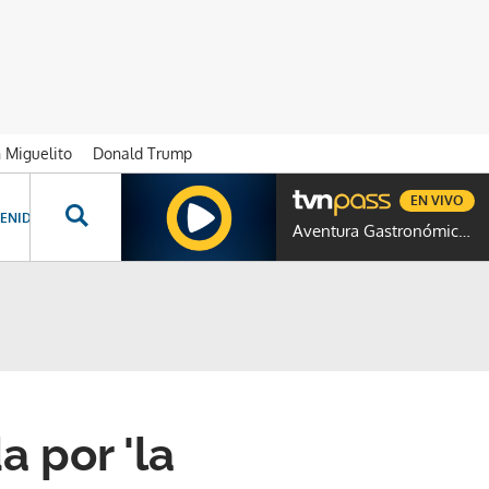
n Miguelito
Donald Trump
EN VIVO
ENIDOS ESPECIALES
NOVELAS
PROGRAMAS
GENTE TVN
PROG
Aventura Gastronómica Colombia
 por 'la