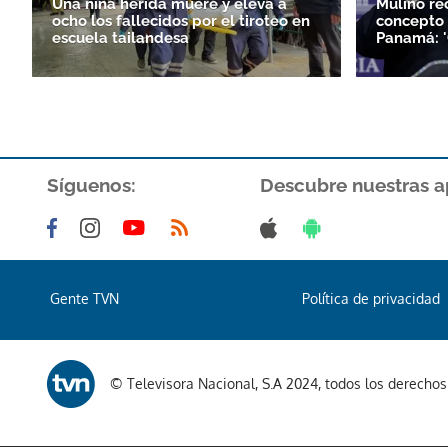
Una niña herida muere y eleva a
Mulino re
ocho los fallecidos por el tiroteo en
concepto 
escuela tailandesa
Panamá: '
Síguenos:
Descubre nuestras a
Gente TVN
Política de privacidad
© Televisora Nacional, S.A 2024, todos los derecho