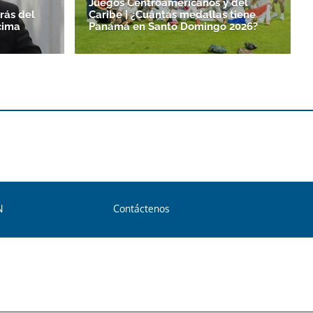
Juegos Centroamericanos y del
rás del
Caribe | ¿Cuántas medallas tiene
cima
Panamá en Santo Domingo 2026?
N
Contáctenos