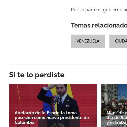
Por su parte el gobierno ac
Temas relacionad
VENEZUELA
CIUD
Si te lo perdiste
Abelardo de la Espriella toma
Miles de 
posesión como nuevo presidente de
día de Sa
Colombia
y el traba