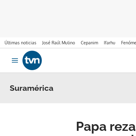
Últimas noticias
José Raúl Mulino
Cepanim
Ifarhu
Fenóme
Ir al contenido
Obrir navegació
Suramérica
Papa reza