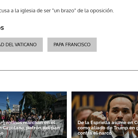
usa a la iglesia de ser "un brazo" de la oposición.
ACEPTAR
os
AD DEL VATICANO
PAPA FRANCISCO
argentinos marchan en el
De la Espriella asume en 
n Cayetano, patrón del pan
como aliado de Trump en 
jo
contra el narco