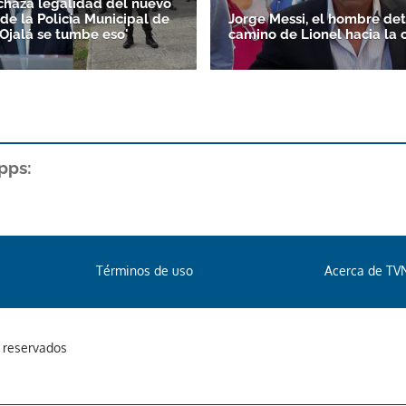
chaza legalidad del nuevo
de la Policía Municipal de
Jorge Messi, el hombre det
Ojalá se tumbe eso'
camino de Lionel hacia la 
pps:
Términos de uso
Acerca de TV
s reservados