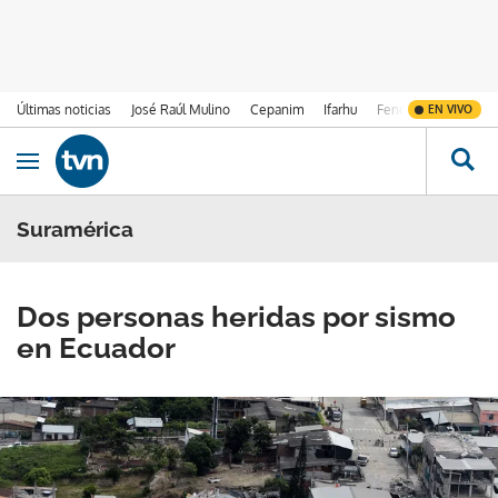
Últimas noticias
José Raúl Mulino
Cepanim
Ifarhu
Fenómeno de El Ni
EN VIVO
Ir al contenido
Obrir navegació
Suramérica
Dos personas heridas por sismo
en Ecuador