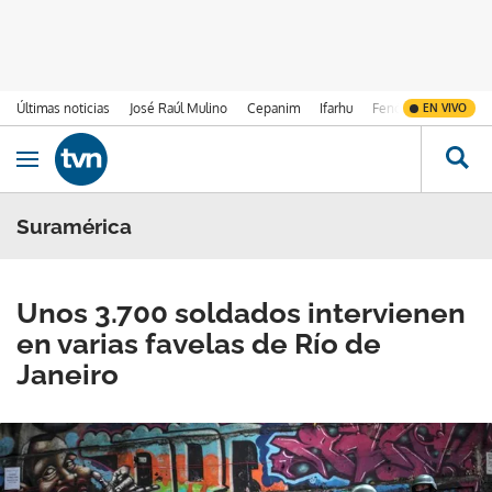
Últimas noticias
José Raúl Mulino
Cepanim
Ifarhu
Fenómeno de El Ni
EN VIVO
Ir al contenido
Obrir navegació
Suramérica
Unos 3.700 soldados intervienen
en varias favelas de Río de
Janeiro