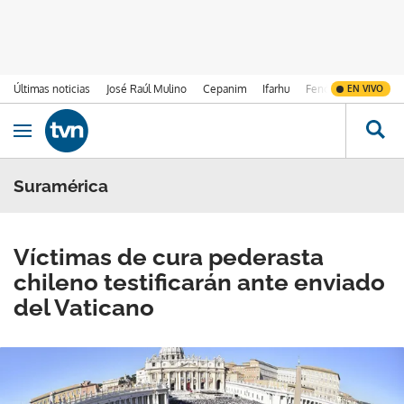
Últimas noticias
José Raúl Mulino
Cepanim
Ifarhu
Fenómeno de El Ni
EN VIVO
Ir al contenido
Obrir navegació
Suramérica
Víctimas de cura pederasta
chileno testificarán ante enviado
del Vaticano