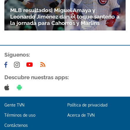
Gracias por suscribirte a nuestro boletín.
MLB resultados| Miguel Amaya y
Leonardo Jiménez dan el toque santeño a
ACEPTAR
la jornada para Cahorros y Marlins
Síguenos:
Descubre nuestras apps:
Gente TVN
Política de privacidad
Términos de uso
Acerca de TVN
Contáctenos