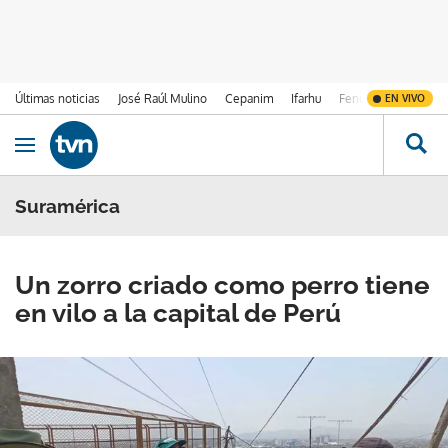
Últimas noticias
José Raúl Mulino
Cepanim
Ifarhu
Fenómeno de El Ni
EN VIVO
Ir al contenido
Obrir navegació
Suramérica
Un zorro criado como perro tiene
en vilo a la capital de Perú