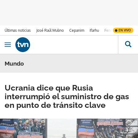
Últimas noticias
José Raúl Mulino
Cepanim
Ifarhu
Fenómeno de El Ni
EN VIVO
Ir al contenido
Obrir navegació
Mundo
Ucrania dice que Rusia
interrumpió el suministro de gas
en punto de tránsito clave