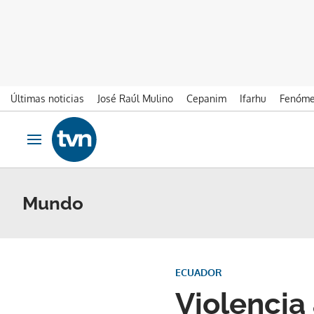
Últimas noticias
José Raúl Mulino
Cepanim
Ifarhu
Fenóme
Ir al contenido
Obrir navegació
Mundo
ECUADOR
Violencia