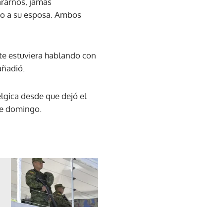
ararnos, jamás
nto a su esposa. Ambos
o te estuviera hablando con
añadió.
élgica desde que dejó el
ste domingo.