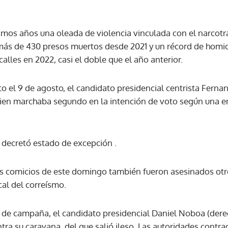
timos años una oleada de violencia vinculada con el narcotr
más de 430 presos muertos desde 2021 y un récord de homic
alles en 2022, casi el doble que el año anterior.
ito el 9 de agosto, el candidato presidencial centrista Ferna
uien marchaba segundo en la intención de voto según una e
o decretó estado de excepción .
 comicios de este domingo también fueron asesinados otro
cal del correísmo.
rre de campaña, el candidato presidencial Daniel Noboa (der
ra su caravana, del que salió ileso. Las autoridades contrad