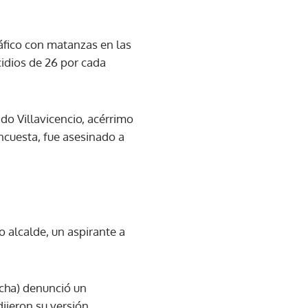
áfico con matanzas en las
idios de 26 por cada
ndo Villavicencio, acérrimo
ncuesta, fue asesinado a
 alcalde, un aspirante a
echa) denunció un
ijeron su versión.