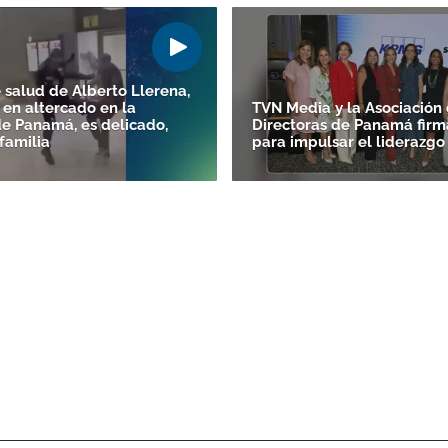
 salud de Alberto Llerena,
 en altercado en la
TVN Media y la Asociación
de Panamá, es delicado,
Directoras de Panamá firm
familia
para impulsar el liderazg