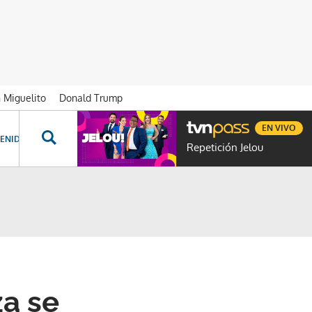
n Miguelito
Donald Trump
EN VIVO
ENIDOS ESPECIALES
NOVELAS
PROGRAMAS
GENTE TVN
PROG
Repetición Jelou
za se