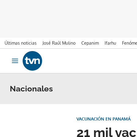
Últimas noticias
José Raúl Mulino
Cepanim
Ifarhu
Fenóme
Ir al contenido
Obrir navegació
Nacionales
VACUNACIÓN EN PANAMÁ
21 mil vac