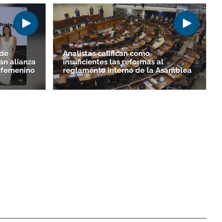
 de
Analistas califican como
an alianza
insuficientes las reformas al
o femenino
reglamento interno de la Asamblea