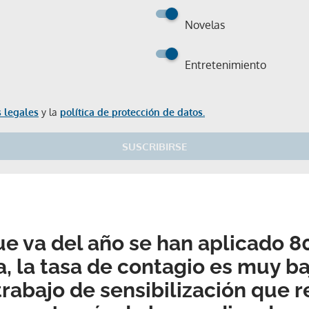
Novelas
Entretenimiento
 legales
y la
política de protección de datos.
SUSCRIBIRSE
ue va del año se han aplicado 80
a, la tasa de contagio es muy ba
trabajo de sensibilización que r
Gracias por suscribirte a nuestro boletín.