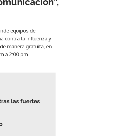
omunicación”,
donde equipos de
a contra la influenza y
de manera gratuita, en
am a 2:00 pm.
as las fuertes
o