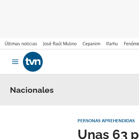
Últimas noticias
José Raúl Mulino
Cepanim
Ifarhu
Fenóme
Ir al contenido
Obrir navegació
Nacionales
PERSONAS APREHENDIDAS
Unas 63 p