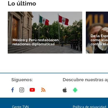
Lo último
De la Esp
México y Perú restablecen
como alia
relaciones diplomáticas
contra el
Síguenos:
Descubre nuestras a
Gente TVN
Política de privacidad