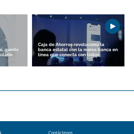
Caja de Ahorros revoluciona la
uí, queda
banca estatal con la nueva banca en
culado
línea que conecta con todos
N
Contáctenos