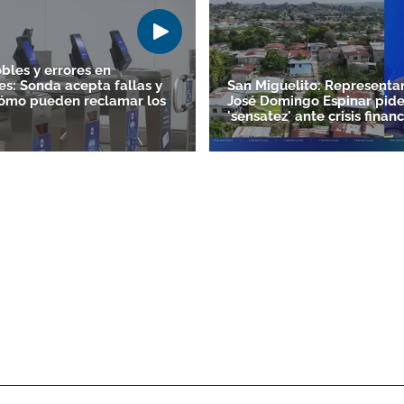
bles y errores en
es: Sonda acepta fallas y
San Miguelito: Representa
ómo pueden reclamar los
José Domingo Espinar pid
'sensatez' ante crisis finan