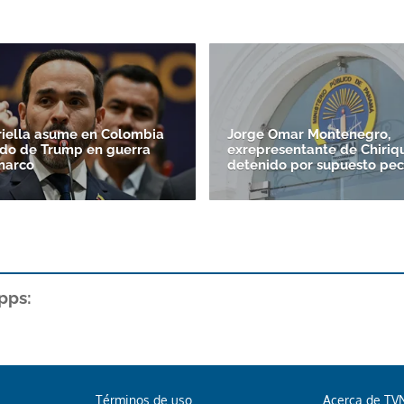
riella asume en Colombia
Jorge Omar Montenegro,
do de Trump en guerra
exrepresentante de Chiriq
 narco
detenido por supuesto pe
pps:
Términos de uso
Acerca de TV