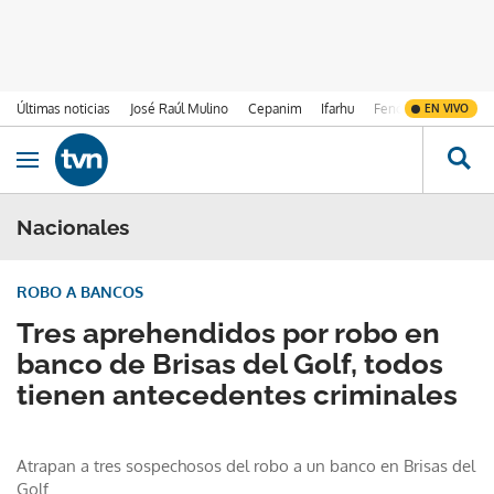
Últimas noticias
José Raúl Mulino
Cepanim
Ifarhu
Fenómeno de El Ni
EN VIVO
Ir al contenido
Obrir navegació
Nacionales
ROBO A BANCOS
Tres aprehendidos por robo en
banco de Brisas del Golf, todos
tienen antecedentes criminales
Atrapan a tres sospechosos del robo a un banco en Brisas del
Golf