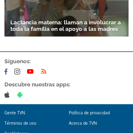
Gracias por suscribirte a nuestro boletín.
Lactancia materna: llaman a involucrar a
ACEPTAR
toda la familia en el apoyo a las madres
Síguenos:
Descubre nuestras apps:
Gente TVN
Política de privacidad
Términos de uso
Acerca de TVN