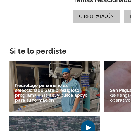
CERRO PATACÓN
Si te lo perdiste
Neurólogo panameño es
seleccionado para prestigioso
San Migue
programa en Israel y busca apoyo
de dengue
para su formación
operativo