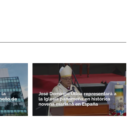
 la
José Domingo Ulloa representará a
ameño de
la Iglesia panameña en histórica
novena mariana en España