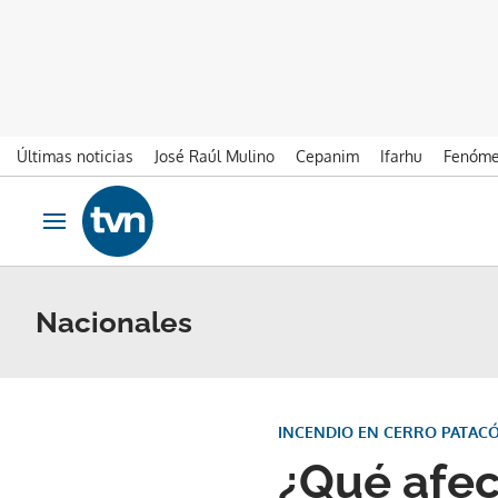
Últimas noticias
José Raúl Mulino
Cepanim
Ifarhu
Fenóme
Ir al contenido
Obrir navegació
Nacionales
INCENDIO EN CERRO PATAC
¿Qué afec