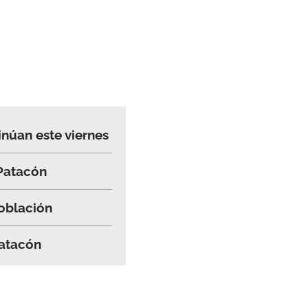
inúan este viernes
 Patacón
oblación
Patacón