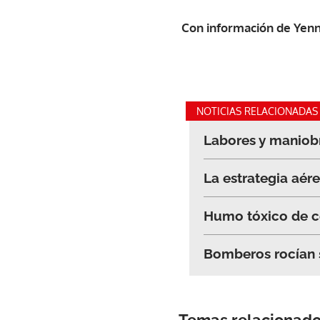
Con información de Yenn
NOTICIAS RELACIONADAS
Labores y maniobr
La estrategia aér
Humo tóxico de ce
Bomberos rocían s
Temas relacionad